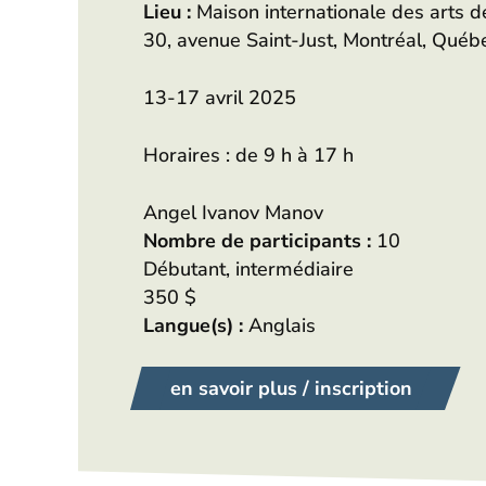
Lieu :
Maison internationale des arts d
30, avenue Saint-Just, Montréal, Qué
13-17 avril 2025
Horaires : de 9 h à 17 h
Angel Ivanov Manov
Nombre de participants :
10
Débutant, intermédiaire
350 $
Langue(s) :
Anglais
en savoir plus / inscription