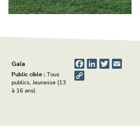
Facebook
LinkedIn
Twitte
Ema
Gaïa
Copy
Public cible :
Tous
publics, Jeunesse (13
Link
à 16 ans)