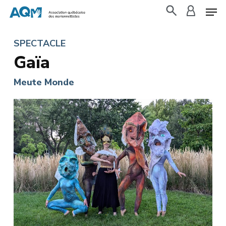
Skip
to
search
accoun
main
SPECTACLE
content
Gaïa
Meute Monde