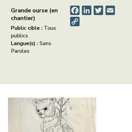
Facebook
LinkedIn
Twitte
Ema
Grande ourse (en
chantier)
Copy
Public cible :
Tous
Link
publics
Langue(s) :
Sans
Paroles