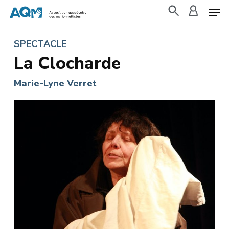
Skip
to
search
accoun
main
SPECTACLE
content
La Clocharde
Marie-Lyne Verret