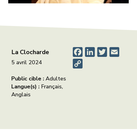
Facebook
LinkedIn
Twitte
Ema
La Clocharde
Copy
5 avril 2024
Link
Public cible :
Adultes
Langue(s) :
Français,
Anglais