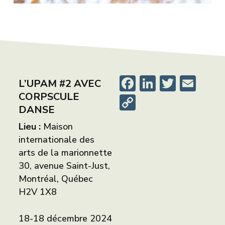
Facebook
LinkedIn
Twitte
Ema
L’UPAM #2 AVEC
CORPSCULE
Copy
DANSE
Link
Lieu :
Maison
internationale des
arts de la marionnette
30, avenue Saint-Just,
Montréal, Québec
H2V 1X8
18-18 décembre 2024