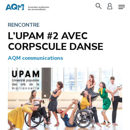
Skip
to
search
accoun
main
RENCONTRE
content
L’UPAM #2 AVEC
CORPSCULE DANSE
AQM communications