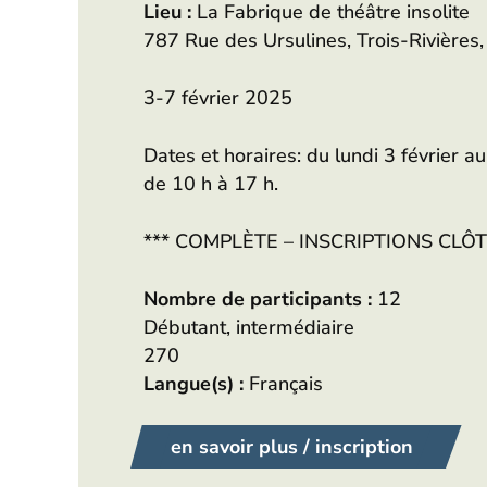
Lieu :
La Fabrique de théâtre insolite
787 Rue des Ursulines, Trois-Rivière
3-7 février 2025
Dates et horaires: du lundi 3 février au
de 10 h à 17 h.
*** COMPLÈTE – INSCRIPTIONS CLÔT
Nombre de participants :
12
Débutant, intermédiaire
270
Langue(s) :
Français
en savoir plus / inscription