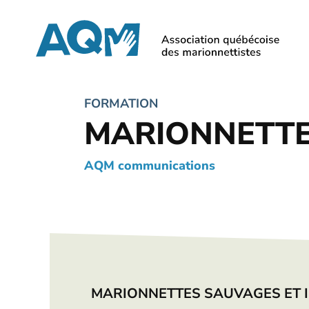
Skip
to
main
content
FORMATION
MARIONNETTES
AQM communications
MARIONNETTES SAUVAGES ET I