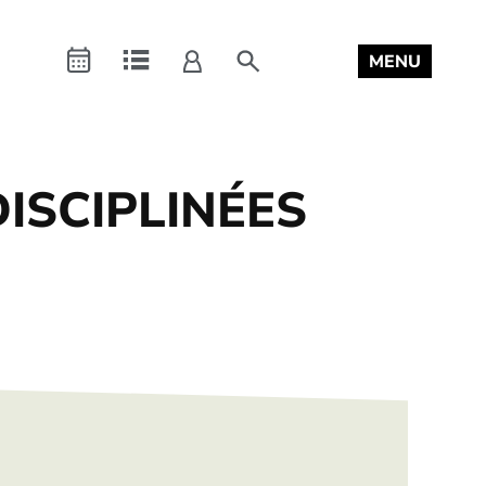
Connexion
search
MENU
a
Agenda
Repertoire
mon
compte
ISCIPLINÉES