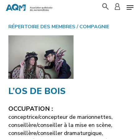
Skip
to
search
accoun
main
RÉPERTOIRE DES MEMBRES
/ COMPAGNIE
content
L’OS DE BOIS
OCCUPATION :
conceptrice/concepteur de marionnettes,
conseillère/conseiller à la mise en scène,
conseillère/conseiller dramaturgique,