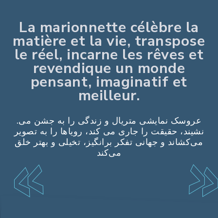
La marionnette célèbre la
matière et la vie, transpose
le réel, incarne les rêves et
revendique un monde
pensant, imaginatif et
meilleur.
.عروسک نمایشی متریال و زندگی را به جشن می
نشیند، حقیقت را جاری می کند، رویاها را به تصویر
می‌کشاند و جهانی تفکر برانگیز، تخیلی و بهتر خلق
می‌کند
Marie-
Claude