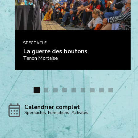
R
2
A
L
La
!
guerre
SPECTACLE
des
La guerre des boutons
boutons
Tenon Mortaise
Calendrier complet
Voir
Spectacles, Formations, Activités
le
calendrier
des