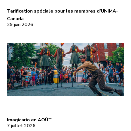
Tarification
spéciale
Tarification spéciale pour les membres d’UNIMA-
gicario
pour
Canada
29 juin 2026
les
membres
OÛT
d’UNIMA-
Canada
gicario
Imagicario
en
Imagicario en AOÛT
7 juillet 2026
AOÛT