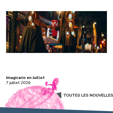
llet
Imagicario
en
Imagicario en Juillet
7 juillet 2026
Juillet
TOUTES LES NOUVELLE