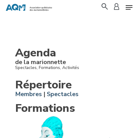
Skip
to
search
accoun
main
content
Agenda
de la marionnette
Spectacles, Formations, Activités
Répertoire
Membres
|
Spectacles
Formations