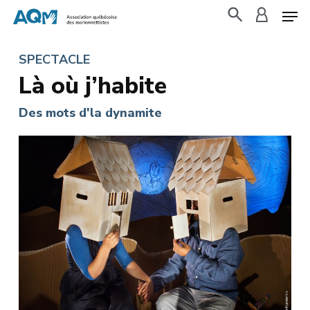
Skip
to
search
accoun
main
SPECTACLE
content
Là où j’habite
Des mots d'la dynamite