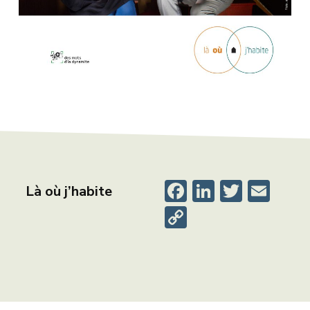
Facebook
LinkedIn
Twitte
Ema
Là où j’habite
Copy
Link