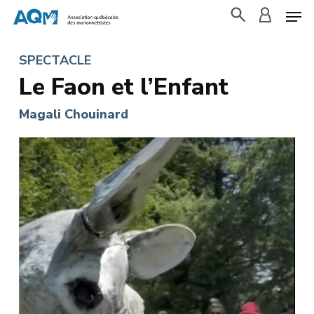
Skip
to
search
accoun
main
SPECTACLE
content
Le Faon et l’Enfant
Magali Chouinard