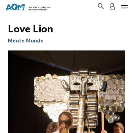
Skip
to
search
accoun
main
Love Lion
content
Meute Monde