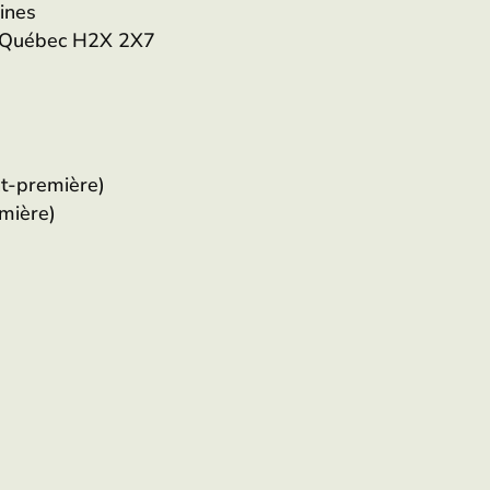
ines
, Québec H2X 2X7
nt-première)
emière)