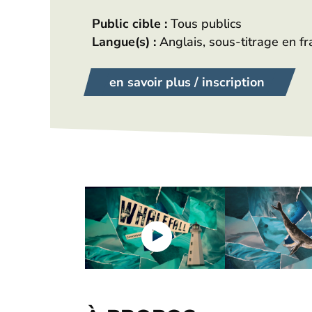
Public cible :
Tous publics
Langue(s) :
Anglais, sous-titrage en fr
en savoir plus / inscription