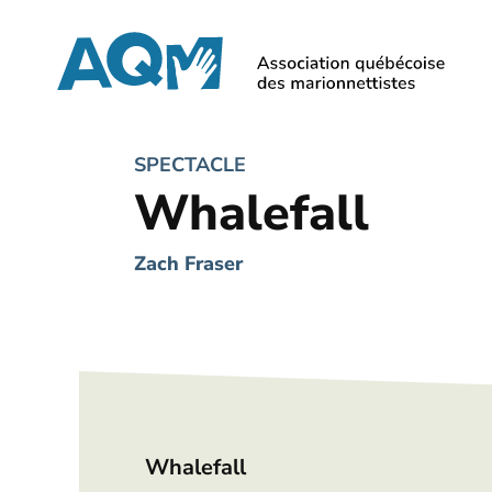
Skip
to
main
content
SPECTACLE
Whalefall
Zach Fraser
Whalefall