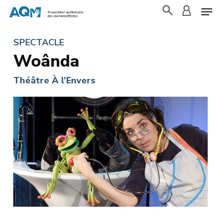
Skip
to
search
accoun
main
SPECTACLE
content
Woânda
Théâtre À l’Envers