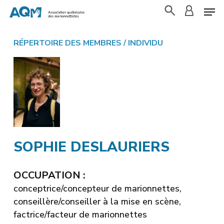
Skip
to
search
accoun
main
RÉPERTOIRE DES MEMBRES
/ INDIVIDU
content
SOPHIE DESLAURIERS
OCCUPATION :
conceptrice/concepteur de marionnettes,
conseillère/conseiller à la mise en scène,
factrice/facteur de marionnettes