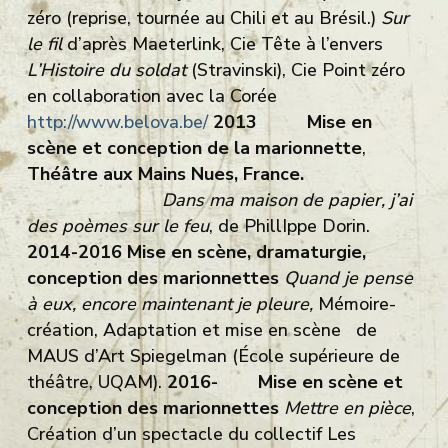
zéro (reprise, tournée au Chili et au Brésil.)
Sur
le fil
d’après Maeterlink, Cie Tête à l’envers
L’Histoire du soldat
(Stravinski), Cie Point zéro
en collaboration avec la Corée
http://www.belova.be/
2013
Mise en
scène et conception de la marionnette
,
Théâtre aux Mains Nues, France.
Dans ma maison de papier, j’ai
des poèmes sur le feu
, de PhillIppe Dorin.
2014-2016 Mise en scène, dramaturgie,
conception des marionnettes
Quand je pense
à eux, encore maintenant je pleure,
Mémoire-
création, Adaptation et mise en scène de
MAUS d’Art Spiegelman (École supérieure de
théâtre, UQAM).
2016-
Mise en scène et
conception des marionnettes
Mettre en pièce
,
Création d’un spectacle du collectif Les