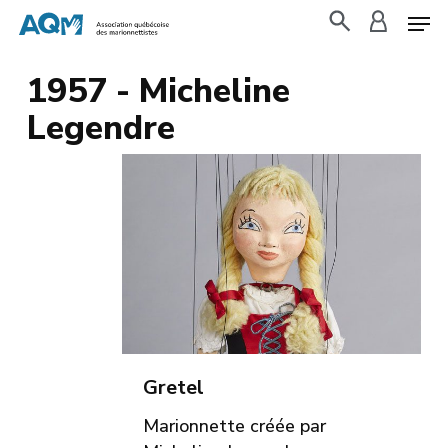
Skip
to
search
accoun
main
1957 - Micheline
content
Legendre
Gretel
Marionnette créée par