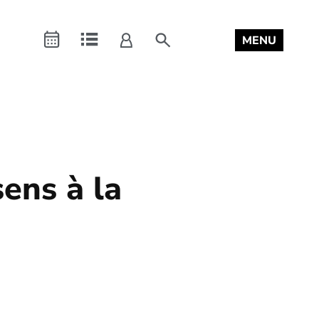
Connexion
search
MENU
a
Agenda
Repertoire
mon
compte
sens à la