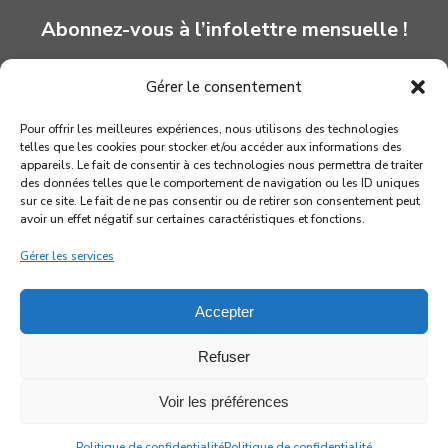
Abonnez-vous à l’infolettre mensuelle !
Gérer le consentement
INSCRIPTION
Pour offrir les meilleures expériences, nous utilisons des technologies
telles que les cookies pour stocker et/ou accéder aux informations des
appareils. Le fait de consentir à ces technologies nous permettra de traiter
des données telles que le comportement de navigation ou les ID uniques
sur ce site. Le fait de ne pas consentir ou de retirer son consentement peut
avoir un effet négatif sur certaines caractéristiques et fonctions.
Gérer les services
Accepter
Refuser
© 2026 Association québécoise des marionnettistes
Voir les préférences
facebook
youtube
instagram
Politique de confidentialité
Politique de confidentialité