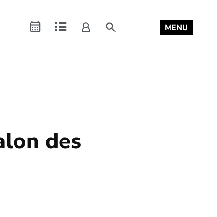
Connexion
search
MENU
a
Agenda
Repertoire
mon
compte
alon des