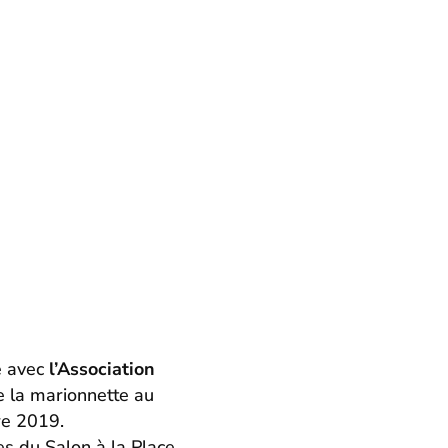
e avec
l’Association
de la marionnette au
re 2019.
es du Salon à la Place