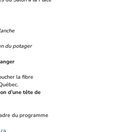
lanche
en du potager
langer
ucher la fibre
 Québec.
ion d’une tête de
e cadre du programme
.ca