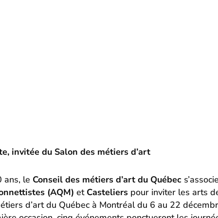
e, invitée du Salon des métiers d’art
0 ans, le
Conseil des métiers d’art du Québec
s’associ
onnettistes (AQM)
et
Casteliers
pour inviter les arts 
étiers d’art du Québec à Montréal du 6 au 22 décemb
ière occasion, cinq événements ponctueront les journé