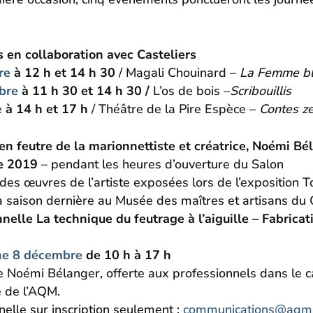
 en collaboration avec Casteliers
re
à 12 h et 14 h 30
/ Magali Chouinard –
La Femme b
bre
à 11 h 30 et 14 h 30 /
L’os de bois –
Scribouillis
e
à 14 h et 17 h
/ Théâtre de la Pire Espèce –
Contes z
en feutre de la marionnettiste et créatrice, Noémi Bé
e 2019
– pendant les heures d’ouverture du Salon
des œuvres de l’artiste exposées lors de l’exposition To
a saison dernière au Musée des maîtres et artisans du
elle La technique du feutrage à l’aiguille – Fabricat
he 8 décembre
de 10 h à 17 h
ste Noémi Bélanger, offerte aux professionnels dans l
e de l’AQM.
elle sur inscription seulement ;
communications@aqm