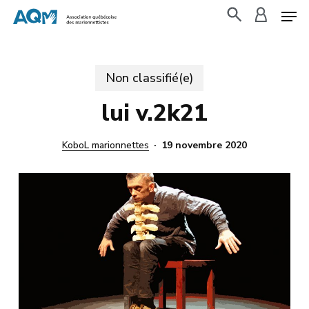
Skip
to
search
accoun
main
content
Non classifié(e)
lui v.2k21
KoboL marionnettes
19 novembre 2020