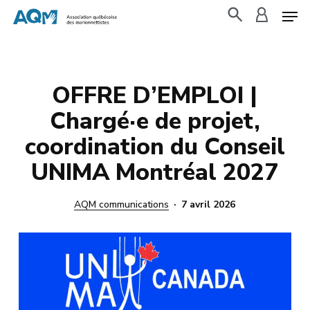
Skip
to
search
accoun
main
content
OFFRE D’EMPLOI |
Chargé·e de projet,
coordination du Conseil
UNIMA Montréal 2027
AQM communications
7 avril 2026