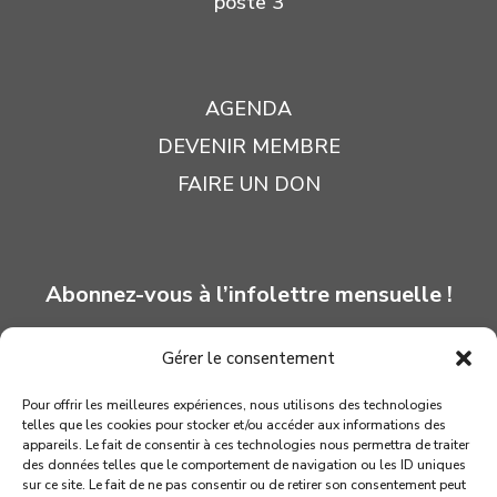
poste 3
AGENDA
DEVENIR MEMBRE
FAIRE UN DON
Abonnez-vous à l’infolettre mensuelle !
Gérer le consentement
INSCRIPTION
Pour offrir les meilleures expériences, nous utilisons des technologies
telles que les cookies pour stocker et/ou accéder aux informations des
appareils. Le fait de consentir à ces technologies nous permettra de traiter
des données telles que le comportement de navigation ou les ID uniques
sur ce site. Le fait de ne pas consentir ou de retirer son consentement peut