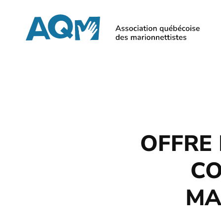
Skip
to
main
content
OFFRE 
CO
MA