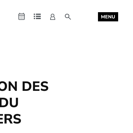
Connexion
search
MENU
a
Agenda
Repertoire
mon
compte
ION DES
 DU
ERS