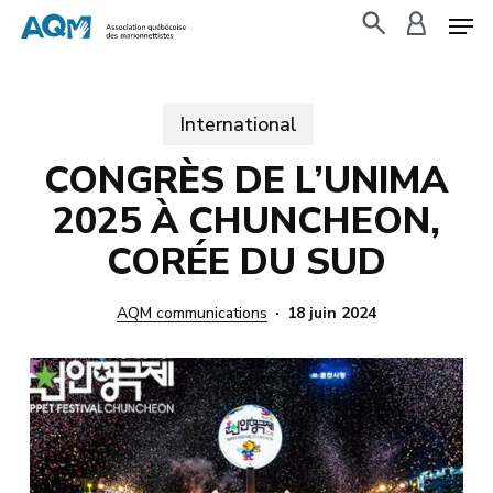
Skip
to
search
accoun
main
content
International
CONGRÈS DE L’UNIMA
2025 À CHUNCHEON,
CORÉE DU SUD
AQM communications
18 juin 2024