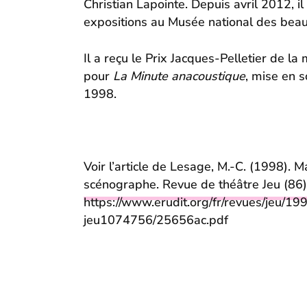
Christian Lapointe. Depuis avril 2012, il
expositions au Musée national des bea
Il a reçu le Prix Jacques-Pelletier de l
pour
La Minute anacoustique
, mise en 
1998.
Voir l’article de Lesage, M.-C. (1998).
Ma
scénographe
. Revue de théâtre Jeu (86)
https://www.erudit.org/fr/revues/jeu/1
jeu1074756/25656ac.pdf