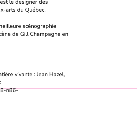
 est le designer des
ux-arts du Québec.
a meilleure scénographie
scène de Gill Champagne en
tière vivante : Jean Hazel,
:
998-n86-