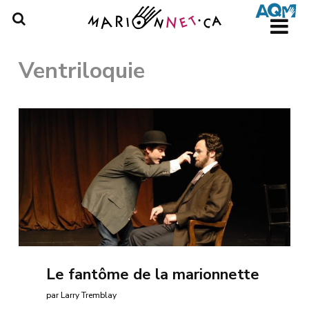
Skip
to
main
content
Ventriloquie
Le fantôme de la marionnette
par Larry Tremblay