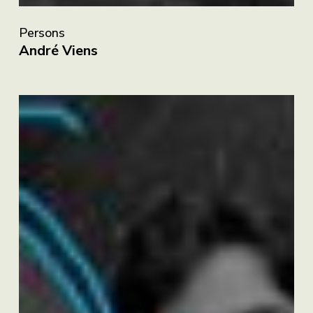
André
Viens
Persons
André Viens
Jacynthe
Chabot