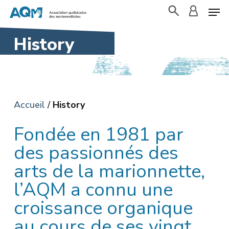
Skip
to
search
accoun
main
History
content
Accueil
/
History
Fondée en 1981 par
des passionnés des
arts de la marionnette,
l’AQM a connu une
croissance organique
au cours de ses vingt