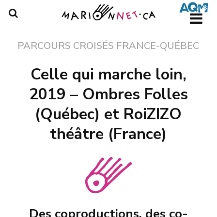
Skip
to
main
content
PARCOURS CROISÉS FRANCE-QUÉBEC
Celle qui marche loin,
2019 – Ombres Folles
(Québec) et RoiZIZO
théâtre (France)
Des coproductions, des co-