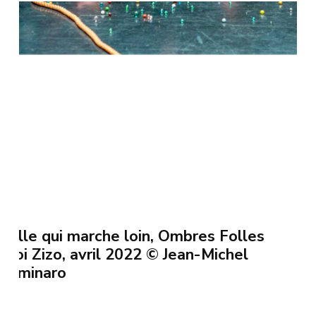
Celle qui marche loin, Ombres Folles
/Roi Zizo, avril 2022 © Jean-Michel
Seminaro
Celle qui marche loin, Ombres Folles /Roi Zizo,
avril 2022 © Jean-Michel Seminaro