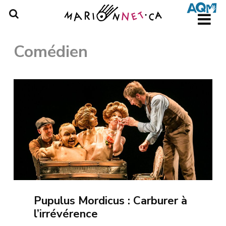
Skip
to
main
content
Comédien
Pupulus Mordicus : Carburer à
l’irrévérence