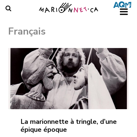
Skip
to
main
content
Français
La marionnette à tringle, d’une
épique époque