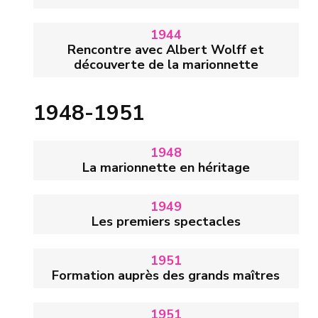
1944
Rencontre avec Albert Wolff et
découverte de la marionnette
1948-1951
1948
La marionnette en héritage
1949
Les premiers spectacles
1951
Formation auprès des grands maîtres
Photo : Les marionnettistes de
Bastien et Bastienne
, mise
1951
en scène d'Albert Wolff. De gauche à droite : Irène